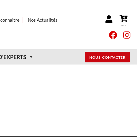
connaître
Nos Actualités
Panier
0,00
€
D'EXPERTS
NOUS CONTACTER