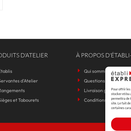
DUITS D'ATELIER
À PROPOS D'ÉTABLI
Établis
Qui sommes-nous ?
Servantes d'Atelier
Questions Fréquentes
Pour offrir le
Rangements
Livraison gratuite
stocker et/ou 
permettra de t
Sièges et Tabourets
Conditions Générales 
site. Le fait 
certaines cara