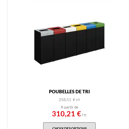
POUBELLES DE TRI
258,51
€
HT
310,21
€
TTC
CHOIX DES OPTIONS